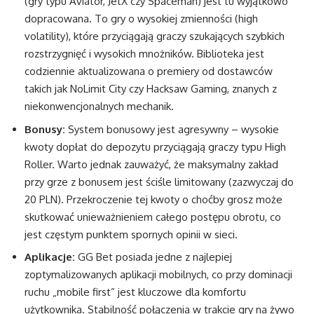
(gry typu Aviator, JetX czy Spaceman) jest tu wyjątkowo
dopracowana. To gry o wysokiej zmienności (high
volatility), które przyciągają graczy szukających szybkich
rozstrzygnięć i wysokich mnożników. Biblioteka jest
codziennie aktualizowana o premiery od dostawców
takich jak NoLimit City czy Hacksaw Gaming, znanych z
niekonwencjonalnych mechanik.
Bonusy:
System bonusowy jest agresywny – wysokie
kwoty dopłat do depozytu przyciągają graczy typu High
Roller. Warto jednak zauważyć, że maksymalny zakład
przy grze z bonusem jest ściśle limitowany (zazwyczaj do
20 PLN). Przekroczenie tej kwoty o choćby grosz może
skutkować unieważnieniem całego postępu obrotu, co
jest częstym punktem spornych opinii w sieci.
Aplikacje:
GG Bet posiada jedne z najlepiej
zoptymalizowanych aplikacji mobilnych, co przy dominacji
ruchu „mobile first” jest kluczowe dla komfortu
użytkownika. Stabilność połączenia w trakcie gry na żywo