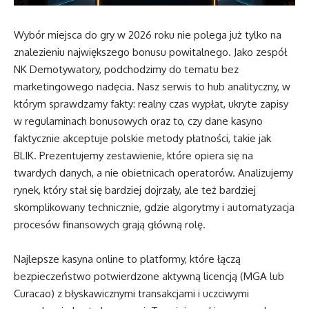
Wybór miejsca do gry w 2026 roku nie polega już tylko na
znalezieniu największego bonusu powitalnego. Jako zespół
NK Demotywatory, podchodzimy do tematu bez
marketingowego nadęcia. Nasz serwis to hub analityczny, w
którym sprawdzamy fakty: realny czas wypłat, ukryte zapisy
w regulaminach bonusowych oraz to, czy dane kasyno
faktycznie akceptuje polskie metody płatności, takie jak
BLIK. Prezentujemy zestawienie, które opiera się na
twardych danych, a nie obietnicach operatorów. Analizujemy
rynek, który stał się bardziej dojrzały, ale też bardziej
skomplikowany technicznie, gdzie algorytmy i automatyzacja
procesów finansowych grają główną rolę.
Najlepsze kasyna online to platformy, które łączą
bezpieczeństwo potwierdzone aktywną licencją (MGA lub
Curacao) z błyskawicznymi transakcjami i uczciwymi