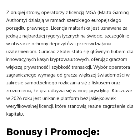
Z drugiej strony, operatorzy z licencją MGA (Malta Gaming
Authority) działają w ramach szerokiego europejskiego
porządku prawnego. Licencja maltańska jest uznawana za
jedną z najbardziej rygorystycznych na świecie, szczególnie
w obszarze ochrony depozytów i przeciwdziałania
uzależnieniom. Curacao z kolei stało się głównym hubem dla
innowacyjnych kasyn kryptowalutowych, oferując graczom
większą prywatność i szybkość transakcji. Wybór operatora
zagranicznego wymaga od gracza większej świadomości w
zakresie samodzielnego rozliczania się z fiskusem oraz
zrozumienia, że gra odbywa się w innej jurysdykcji. Kluczowe
w 2026 roku jest unikanie platform bez jakiejkolwiek
weryfikowalnej licencji, które stanowią realne zagrożenie dla
kapitału.
Bonusy i Promocje: