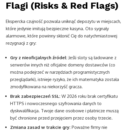
Flagi (Risks & Red Flags)
Ekspercka czujność pozwala uniknąć depozytu w miejscach,
które jedynie imitują bezpieczne kasyna. Oto sygnały
alarmowe, które powinny skłonić Cię do natychmiastowej
rezygnacji z gry:
Gry z nieoficjalnych źródeł:
Jeśli sloty są ładowane z
serwerów innych niż oficjalne domeny dostawców (co
można podejrzeć w narzędziach programistycznych
przeglądarki), istnieje ryzyko, że ich matematyka została
zmodyfikowana na niekorzyść gracza.
Brak zabezpieczeń SSL:
W 2026 roku brak certyfikatu
HTTPS i nowoczesnego szyfrowania danych to
dyskwalifikacja. Twoje dane osobowe i płatnicze muszą
być chronione przed przejęciem przez osoby trzecie.
Zmiana zasad w trakcie gry:
Poważne firmy nie