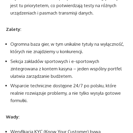
jest tu priorytetem, co potwierdzają testy na różnych
urządzeniach i pasmach transmisji danych.
Zalety:
Ogromna baza gier, w tym unikalne tytuły na wyłączność,
których nie znajdziemy u konkurencji.
Sekcja zakładów sportowych i e-sportowych
zintegrowana z kontem kasyna – jeden wspólny portfel
ułatwia zarządzanie budżetem.
Wsparcie techniczne dostępne 24/7 po polsku, które
realnie rozwiązuje problemy, a nie tylko wysyła gotowe
formułki.
Wady:
Weryfikacja KYC (Know Your Customer) bywa