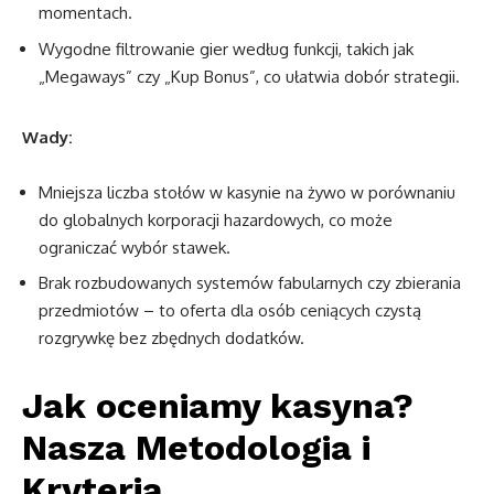
momentach.
Wygodne filtrowanie gier według funkcji, takich jak
„Megaways” czy „Kup Bonus”, co ułatwia dobór strategii.
Wady:
Mniejsza liczba stołów w kasynie na żywo w porównaniu
do globalnych korporacji hazardowych, co może
ograniczać wybór stawek.
Brak rozbudowanych systemów fabularnych czy zbierania
przedmiotów – to oferta dla osób ceniących czystą
rozgrywkę bez zbędnych dodatków.
Jak oceniamy kasyna?
Nasza Metodologia i
Kryteria