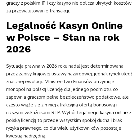
graczy z polskim IP i czy kasyno nie dolicza ukrytych kosztów
za przewalutowanie transakcji.
Legalność Kasyn Online
w Polsce – Stan na rok
2026
Sytuacja prawna w 2026 roku nadal jest determinowana
przez zapisy krajowej ustawy hazardowej, jednak rynek uległ
znacznej ewolucji. Ministerstwo Finansów utrzymuje
monopol na polską licencję dla jednego podmiotu, co
zapewnia graczom pełne bezpieczeństwo podatkowe, ale
często wiąże się z mniej atrakcyjną ofertą bonusową i
niższymi wskaźnikami RTP. Wybór
legalnego kasyna online
z
polską licencją to przede wszystkim spokój ducha i brak
ryzyka prawnego, co dla wielu użytkowników pozostaje
kwestią nadrzędną.