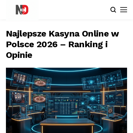
Najlepsze Kasyna Online w
Polsce 2026 – Ranking i
Opinie