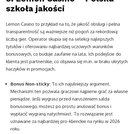
szkoła jakości
Lemon Casino to przykład na to, że jakość obsługi i pełna
transparentność są ważniejsze niż pogoń za rekordową
liczbą gier. Operator skupia się na selekcji najlepszych
tytułów i oferowaniu najbardziej uczciwych warunków
bonusowych, co buduje zaufanie na lata. Ich podejście do
klienta jest partnerskie, co objawia się m.in. w braku ukrytych
haczyków in promocjach.
Bonus Non-sticky:
To ich najsilniejszy argument.
Mechanizm ten pozwala graczowi najpierw grać za własne
pieniądze. Jeśli wygrasz przed naruszeniem salda
bonusowego, możesz po prostu anulować bonus i
wypłacić wygraną natychmiast. To rozwiązanie jest
uznawane za najbardziej pro-klienckie na rynku w 2026
roku.