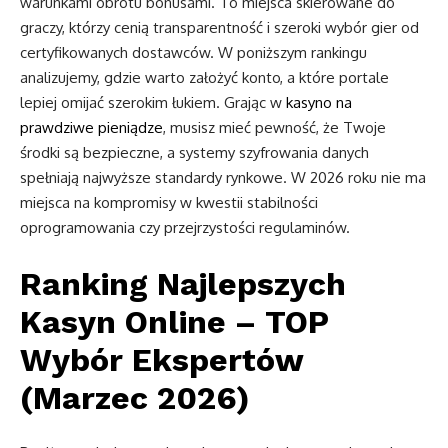
warunkami obrotu bonusami. To miejsca skierowane do
graczy, którzy cenią transparentność i szeroki wybór gier od
certyfikowanych dostawców. W poniższym rankingu
analizujemy, gdzie warto założyć konto, a które portale
lepiej omijać szerokim łukiem. Grając w
kasyno na
prawdziwe pieniądze
, musisz mieć pewność, że Twoje
środki są bezpieczne, a systemy szyfrowania danych
spełniają najwyższe standardy rynkowe. W 2026 roku nie ma
miejsca na kompromisy w kwestii stabilności
oprogramowania czy przejrzystości regulaminów.
Ranking Najlepszych
Kasyn Online – TOP
Wybór Ekspertów
(Marzec 2026)