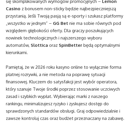
się skomplikowanych wymogów promocyjnych –
Lemon
Casino
z bonusem non-sticky będzie najbezpieczniejszą
przystanią. Jeśli Twoją pasją są e-sporty i szukasz platformy
„wszystko w jednym” –
GG Bet
nie ma sobie równych pod
względem głębokości oferty. Dla graczy poszukujących
nowinek technologicznych i najszerszego wyboru
automatów,
Slottica
oraz
SpinBetter
będą optymalnymi
kierunkami.
Pamiętaj, że w 2026 roku kasyno online to wyłącznie forma
płatnej rozrywki, a nie metoda na poprawę sytuacji
finansowej. Kluczem do satysfakcji jest wybór operatora,
który szanuje Twoje środki poprzez stosowanie uczciwych
zasad i szybkich wypłat. Wybierając marki z naszego
rankingu, minimalizujesz ryzyko i zyskujesz dostęp do
sprawdzonych standardów obsługi. Graj odpowiedzialnie i
zawsze kontroluj czas oraz budżet przeznaczany na zabawę.