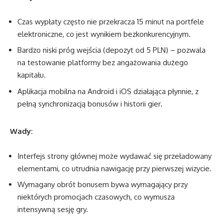
Czas wypłaty często nie przekracza 15 minut na portfele
elektroniczne, co jest wynikiem bezkonkurencyjnym.
Bardzo niski próg wejścia (depozyt od 5 PLN) – pozwala
na testowanie platformy bez angażowania dużego
kapitału.
Aplikacja mobilna na Android i iOS działająca płynnie, z
pełną synchronizacją bonusów i historii gier.
Wady:
Interfejs strony głównej może wydawać się przeładowany
elementami, co utrudnia nawigację przy pierwszej wizycie.
Wymagany obrót bonusem bywa wymagający przy
niektórych promocjach czasowych, co wymusza
intensywną sesję gry.