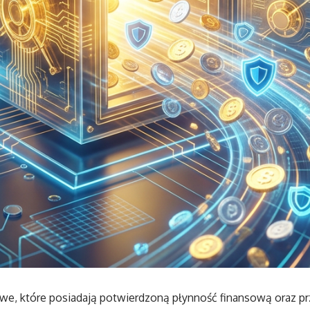
e, które posiadają potwierdzoną płynność finansową oraz prze