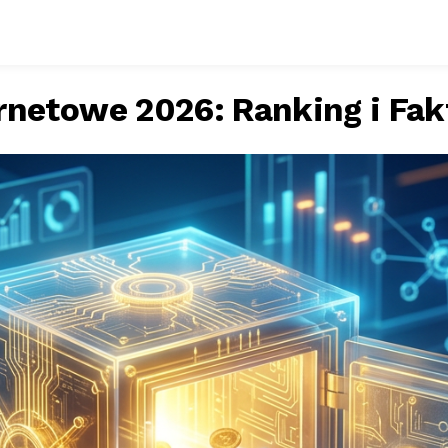
rnetowe 2026: Ranking i Fak