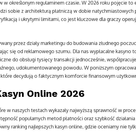
w określonym regulaminem czasie. W 2026 roku pojęcie to ew
r radzi sobie z architekturą płatniczą w dobie natychmiastowy
yfikacją i ukrytymi limitami, co jest kluczowe dla graczy ope
żywany przez działy marketingu do budowania złudnego pocz
ając się od reklamowego szumu. Dla nas wypłacalne kasyno to 
czne do obsługi tysięcy transakcji jednocześnie, współpracuje
aźnego, udokumentowanego powodu. W poniższym opracowaniu 
 które decydują o faktycznym komforcie finansowym użytkown
asyn Online 2026
które w naszych testach wykazały najwyższą sprawność w proc
stępność popularnych metod płatności oraz szybkość działania
wny ranking najlepszych kasyn online, gdzie oceniamy nie tylko