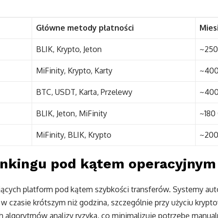
Główne metody płatności
Mies
BLIK, Krypto, Jeton
~250
MiFinity, Krypto, Karty
~400
BTC, USDT, Karta, Przelewy
~400
BLIK, Jeton, MiFinity
~180
MiFinity, BLIK, Krypto
~200
ankingu pod kątem operacyjnym
łających platform pod kątem szybkości transferów. Systemy a
czasie krótszym niż godzina, szczególnie przy użyciu kryptowa
 algorytmów analizy ryzyka, co minimalizuje potrzebę manual