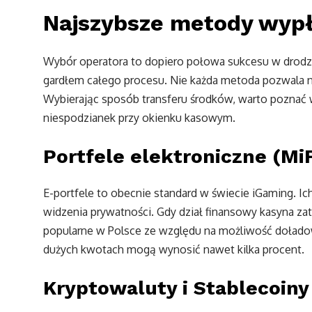
Najszybsze metody wypła
Wybór operatora to dopiero połowa sukcesu w drodze
gardłem całego procesu. Nie każda metoda pozwala n
Wybierając sposób transferu środków, warto poznać 
niespodzianek przy okienku kasowym.
Portfele elektroniczne (MiFi
E-portfele to obecnie standard w świecie iGaming. 
widzenia prywatności. Gdy dział finansowy kasyna zatwi
popularne w Polsce ze względu na możliwość doładowa
dużych kwotach mogą wynosić nawet kilka procent.
Kryptowaluty i Stablecoiny 