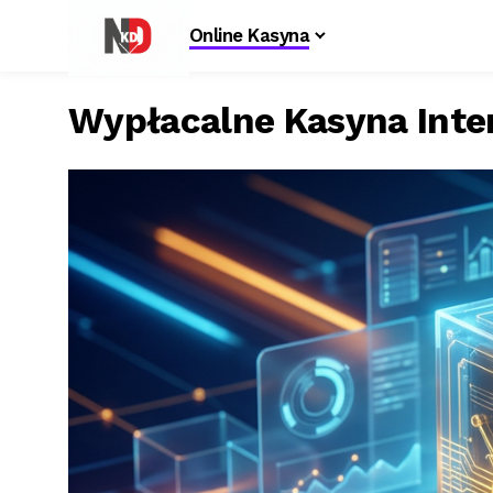
Online Kasyna
Wypłacalne Kasyna Inte