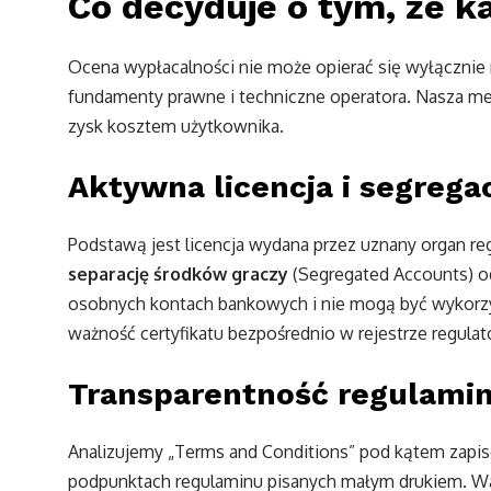
Co decyduje o tym, że k
Ocena wypłacalności nie może opierać się wyłączni
fundamenty prawne i techniczne operatora. Nasza met
zysk kosztem użytkownika.
Aktywna licencja i segrega
Podstawą jest licencja wydana przez uznany organ re
separację środków graczy
(Segregated Accounts) od
osobnych kontach bankowych i nie mogą być wykorzy
ważność certyfikatu bezpośrednio w rejestrze regula
Transparentność regulamin
Analizujemy „Terms and Conditions” pod kątem zapis
podpunktach regulaminu pisanych małym drukiem. Waż