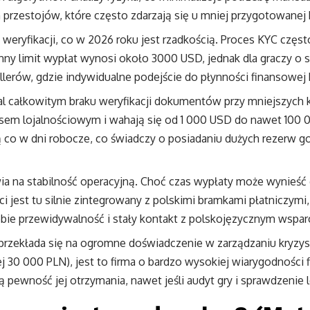
przestojów, które często zdarzają się u mniej przygotowanej 
weryfikacji, co w 2026 roku jest rzadkością. Proces KYC częs
nny limit wypłat wynosi około 3000 USD, jednak dla graczy o s
lerów, gdzie indywidualne podejście do płynności finansowej kl
emal całkowitym braku weryfikacji dokumentów przy mniejszy
atusem lojalnościowym i wahają się od 1 000 USD do nawet 100
co w dni robocze, co świadczy o posiadaniu dużych rezerw g
wia na stabilność operacyjną. Choć czas wypłaty może wynieść
 jest tu silnie zintegrowany z polskimi bramkami płatniczymi
sobie przewidywalność i stały kontakt z polskojęzycznym wspa
co przekłada się na ogromne doświadczenie w zarządzaniu kry
30 000 PLN), jest to firma o bardzo wysokiej wiarygodności f
pewność jej otrzymania, nawet jeśli audyt gry i sprawdzenie 