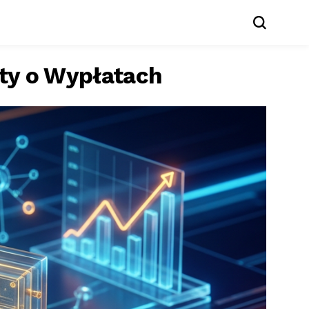
ty o Wypłatach