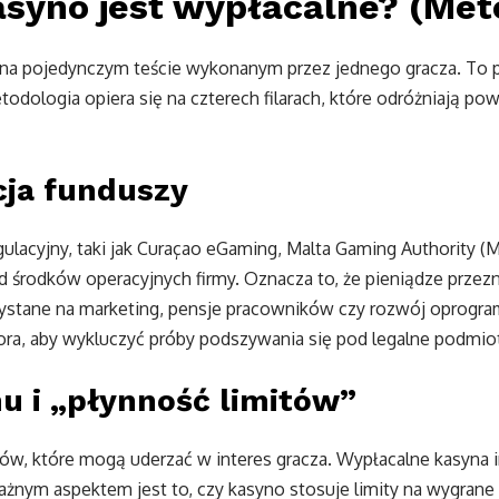
asyno jest wypłacalne? (Met
e na pojedynczym teście wykonanym przez jednego gracza. T
odologia opiera się na czterech filarach, które odróżniają p
cja funduszy
gulacyjny, taki jak Curaçao eGaming, Malta Gaming Authority
 środków operacyjnych firmy. Oznacza to, że pieniądze przezn
stane na marketing, pensje pracowników czy rozwój oprogram
tora, aby wykluczyć próby podszywania się pod legalne podmio
u i „płynność limitów”
ów, które mogą uderzać w interes gracza. Wypłacalne kasyna 
nym aspektem jest to, czy kasyno stosuje limity na wygrane z