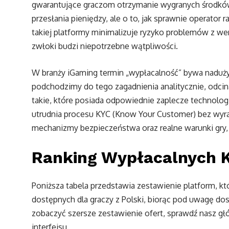
gwarantujące graczom otrzymanie wygranych środków 
przesłania pieniędzy, ale o to, jak sprawnie operato
takiej platformy minimalizuje ryzyko problemów z wer
zwłoki budzi niepotrzebne wątpliwości.
W branży iGaming termin „wypłacalność” bywa nadu
podchodzimy do tego zagadnienia analitycznie, odcin
takie, które posiada odpowiednie zaplecze technologi
utrudnia procesu KYC (Know Your Customer) bez wyr
mechanizmy bezpieczeństwa oraz realne warunki gry,
Ranking Wypłacalnych K
Poniższa tabela przedstawia zestawienie platform, 
dostępnych dla graczy z Polski, biorąc pod uwagę do
zobaczyć szersze zestawienie ofert, sprawdź nasz głó
interfejsu.